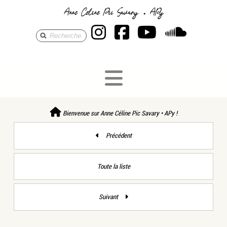
Anne Céline Pic S
Anne Céline Pi
Anne Célin
Anne 
Bienvenue sur Anne Céline Pic Savary • APy !
Précédent
Toute la liste
Suivant