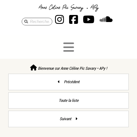
Anne Céline Pic S
Anne Céline Pi
Anne Célin
Anne 
Bienvenue sur Anne Céline Pic Savary • APy !
Précédent
Toute la liste
Suivant