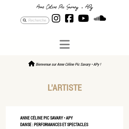
Anne Céline Pic S
Anne Céline Pi
Anne Célin
Anne 
Bienvenue sur Anne Céline Pic Savary • APy !
L’ARTISTE
ANNE CÉLINE PIC SAVARY • APY
DANSE : PERFORMANCES ET SPECTACLES