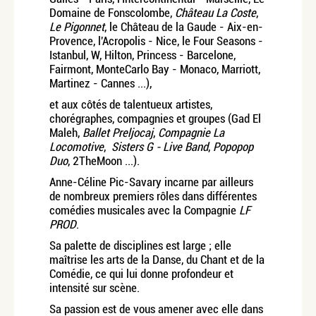
Domaine de Fonscolombe,
Château La Coste
,
Le Pigonnet
, le Château de la Gaude - Aix-en-
Provence, l'Acropolis - Nice, le Four Seasons -
Istanbul, W, Hilton, Princess - Barcelone,
Fairmont, MonteCarlo Bay - Monaco, Marriott,
Martinez - Cannes ...),
et aux côtés de talentueux artistes,
chorégraphes, compagnies et groupes (Gad El
Maleh,
Ballet Preljocaj
,
Compagnie La
Locomotive
,
Sisters G - Live Band
,
Popopop
Duo
, 2TheMoon ...).
Anne-Céline Pic-Savary incarne par ailleurs
de nombreux premiers rôles dans différentes
comédies musicales avec la Compagnie
LF
PROD
.
Sa palette de disciplines est large ; elle
maîtrise les arts de la Danse, du Chant et de la
Comédie, ce qui lui donne profondeur et
intensité sur scène.
Sa passion est de vous amener avec elle dans