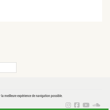
r la meilleure expérience de navigation possible.
ANNE CÉLINE P
ANNE CÉLIN
ANNE CÉ
ANN