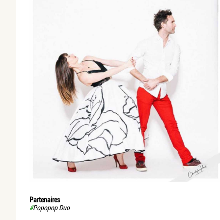
Partenaires
#
Popopop Duo