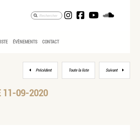
Anne Céline Pic Sav
Anne Céline Pic
Anne Céline
Anne Cé
TISTE
ÉVÈNEMENTS
CONTACT
Précédent
Toute la liste
Suivant
 11-09-2020