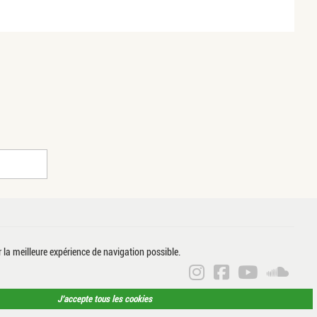
r la meilleure expérience de navigation possible.
ANNE CÉLINE P
ANNE CÉLIN
ANNE CÉ
ANN
J’accepte tous les cookies