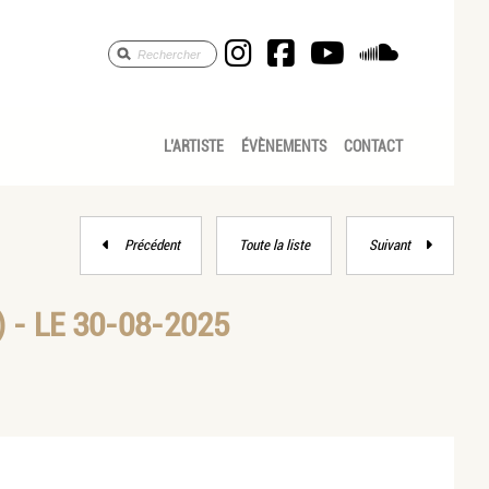
Anne Céline Pic Sav
Anne Céline Pic
Anne Céline
Anne Cé
L’ARTISTE
ÉVÈNEMENTS
CONTACT
Précédent
Toute la liste
Suivant
- LE 30-08-2025