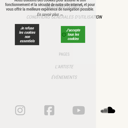
fonctionnement et la sécurité de notre site internet, et pour
MENTIONS LÉGALES
vous offrir la meilleure expérience de navigation possible.
En savoir plus →
CONDITIONS GÉNÉRALES D’UTILISATION
Je refuse
J’accepte
les cookies
tous les
non
cookies
essentiels
PAGES
L’ARTISTE
ÉVÈNEMENTS
ANNE CÉLINE PIC SA
ANNE CÉLINE 
ANNE CÉ
A