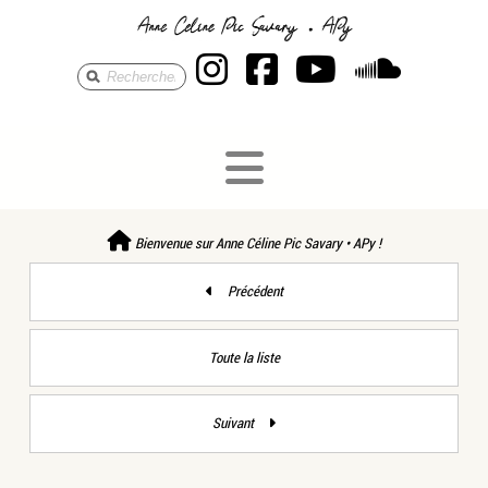
Anne Céline Pic S
Anne Céline Pi
Anne Célin
Anne 
Bienvenue sur Anne Céline Pic Savary • APy !
Précédent
Toute la liste
Suivant