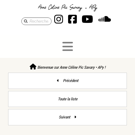
Anne Céline Pic S
Anne Céline Pi
Anne Célin
Anne 
Bienvenue sur Anne Céline Pic Savary • APy !
Précédent
Toute la liste
Suivant