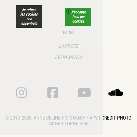
Je refuse
J’accepte
les cookies
tous les
non
cookies
essentiels
PAGES
L’ARTISTE
ÉVÈNEMENTS
ANNE CÉLINE PIC SA
ANNE CÉLINE 
ANNE CÉ
A
© 2019-2026, ANNE CÉLINE PIC SAVARY • APY | CRÉDIT PHOTO
©CHRISTOPHE KEIP