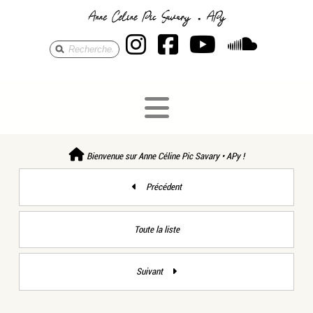
Anne Céline Pic S
Anne Céline Pi
Anne Célin
Anne 
Bienvenue sur Anne Céline Pic Savary • APy !
Précédent
Toute la liste
Suivant