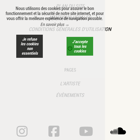
PLAN DU SITE
Nous utilisons des cookies pour assurer le bon
fonctionnement et la sécurité de notre site internet, et pour
MENTIONS LÉGALES
vous offrir la meilleure expérience de navigation possible.
En savoir plus →
CONDITIONS GÉNÉRALES D’UTILISATION
Je refuse
J’accepte
les cookies
tous les
non
cookies
essentiels
PAGES
L’ARTISTE
ÉVÈNEMENTS
ANNE CÉLINE PIC SA
ANNE CÉLINE 
ANNE CÉ
A