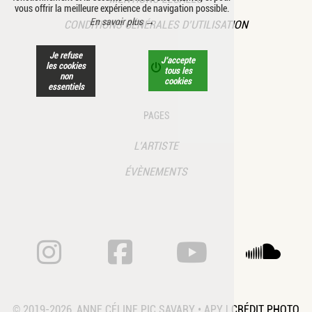
vous offrir la meilleure expérience de navigation possible.
En savoir plus →
CONDITIONS GÉNÉRALES D’UTILISATION
Je refuse
J’accepte
les cookies
tous les
non
cookies
essentiels
PAGES
L’ARTISTE
ÉVÈNEMENTS
ANNE CÉLINE PIC SA
ANNE CÉLINE 
ANNE CÉ
A
© 2019-2026, ANNE CÉLINE PIC SAVARY • APY | CRÉDIT PHOTO