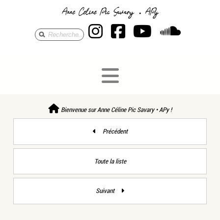
Anne Céline Pic S
Anne Céline Pi
Anne Célin
Anne 
Bienvenue sur Anne Céline Pic Savary • APy !
Précédent
Toute la liste
Suivant