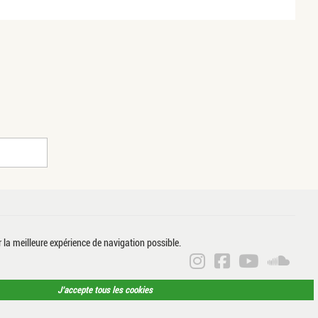
r la meilleure expérience de navigation possible.
ANNE CÉLINE P
ANNE CÉLIN
ANNE CÉ
ANN
J’accepte tous les cookies