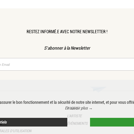
RESTEZ INFORMÉ.E AVEC NOTRE NEWSLETTER !
S’abonner à la Newsletter
ssurer le bon fonctionnement et la sécurité de notre site internet, et pour vous offri
En savoir plus →
PAGES
L’ARTISTE
tiels
S
ÉVÈNEMENTS
ALES D’UTILISATION