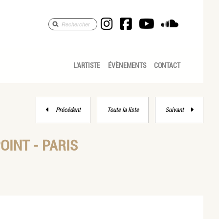
Anne Céline Pic Sav
Anne Céline Pic
Anne Céline
Anne Cé
L’ARTISTE
ÉVÈNEMENTS
CONTACT
Précédent
Toute la liste
Suivant
OINT - PARIS