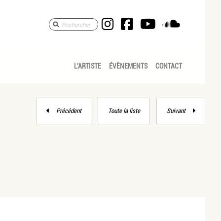
Anne Céline Pic Sav
Anne Céline Pic
Anne Céline
Anne Cé
L’ARTISTE
ÉVÈNEMENTS
CONTACT
Précédent
Toute la liste
Suivant