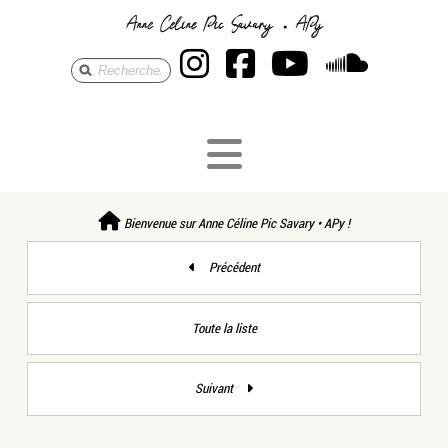
Anne Céline Pic S
Anne Céline Pi
Anne Célin
Anne 
Bienvenue sur Anne Céline Pic Savary • APy !
Précédent
Toute la liste
Suivant